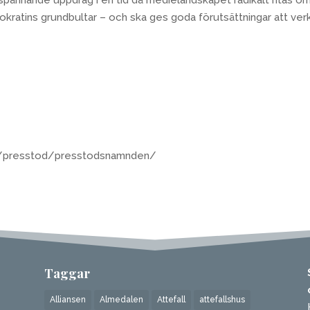
kratins grundbultar – och ska ges goda förutsättningar att ver
e/presstod/presstodsnamnden/
Taggar
Alliansen
Almedalen
Attefall
attefallshus