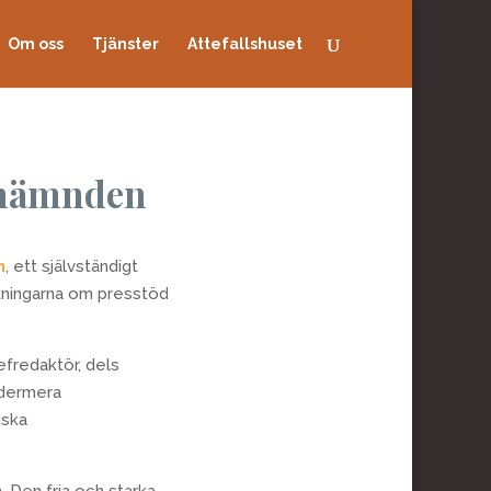
Om oss
Tjänster
Attefallshuset
dsnämnden
n
, ett självständigt
kningarna om presstöd
efredaktör, dels
edermera
iska
. Den fria och starka