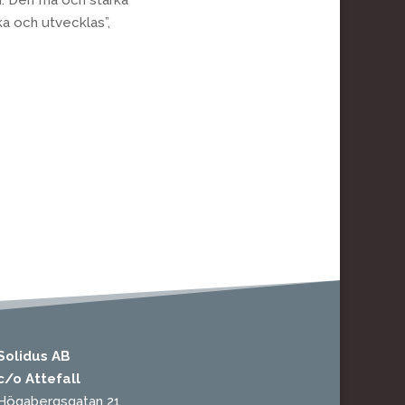
ka och utvecklas”,
Solidus AB
c/o Attefall
Högabergsgatan 21