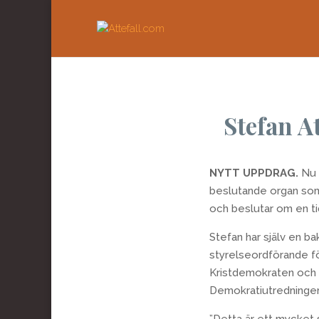
Stefan A
NYTT UPPDRAG.
Nu 
beslutande organ som
och beslutar om en tidn
Stefan har själv en ba
styrelseordförande f
Kristdemokraten och 
Demokratiutredninge
”Detta är ett mycket 