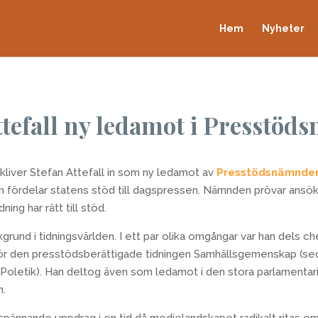
Hem
Nyheter
ttefall ny ledamot i Presstö
kliver Stefan Attefall in som ny ledamot av
Presstödsnämnde
 fördelar statens stöd till dagspressen. Nämnden prövar ansö
ing har rätt till stöd.
kgrund i tidningsvärlden. I ett par olika omgångar var han dels ch
ör den presstödsberättigade tidningen Samhällsgemenskap (s
Poletik). Han deltog även som ledamot i den stora parlamentar
n.
spännande uppdrag i en tid då medielandskapet radikalt ritas om