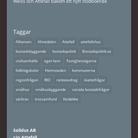
Weiss och Attefall bakom ett nytt stödboende
Taggar
Alliansen
Almedalen
Attefall
attefallshus
bostadsbyggande
bostadspolitik
Bostadspolitik.se
civilsamhälle
eget hem
Fastighetsägarna
folkhögskolor
Heimstaden
kommunerna
regionfrågan
RIO
ränteavdrag
skattefrågor
småhus
småhusbyggande
sociala bostadsfrågor
särkrav
trossamfund
Veidekke
Solidus AB
c/o Attefall