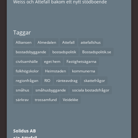
Weiss och Attefall bakom ett nytt stödboende
Taggar
Alliansen
Almedalen
Attefall
attefallshus
bostadsbyggande
bostadspolitik
Bostadspolitik.se
civilsamhälle
eget hem
Fastighetsägarna
folkhögskolor
Heimstaden
kommunerna
regionfrågan
RIO
ränteavdrag
skattefrågor
småhus
småhusbyggande
sociala bostadsfrågor
särkrav
trossamfund
Veidekke
Solidus AB
c/o Attefall